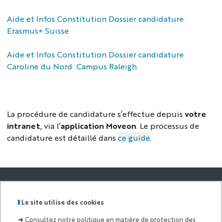
Aide et Infos Constitution Dossier candidature
Erasmus+ Suisse
Aide et Infos Constitution Dossier candidature
Caroline du Nord Campus Raleigh
La procédure de candidature s’effectue depuis
votre
intranet,
via l’
application Moveon
. Le processus de
candidature est détaillé dans
ce guide
.
GRADUATE
SCHOOL AND
Le site utilise des cookies
Labels
Membre
RESEARCH OF
:
de :
ECONOMICS
➜
Consultez notre politique en matière de protection des